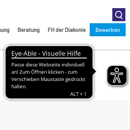
hung
Beratung
FH der Diakonie
Bewerben