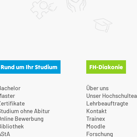
Rund um Ihr Studium
FH-Diakonie
Bachelor
Über uns
Master
Unser Hochschulte
Zertifikate
Lehrbeauftragte
Studium ohne Abitur
Kontakt
Online Bewerbung
Trainex
Bibliothek
Moodle
AStA
Forschung