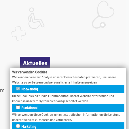
Aktuelles
Wir verwenden Cookies
Wir können diese zur Analyse unserer Besucherdaten platzieren, um unsere
Infotage
Website zu verbessern und personalisierte Inhalte anzuzeigen.
am
Vodcast
Notwendig
Veranstaltungen
Diese Cookies sind für die Funktionalität unserer Website erforderlich und
können in unserem System nicht ausgeschaltet werden.
Bethel.Jetzt
Funktional
Wir verwenden diese Cookies, um mit statistischen Informationen die Leistung
unserer Website zu messen und verbessern.
Marketing