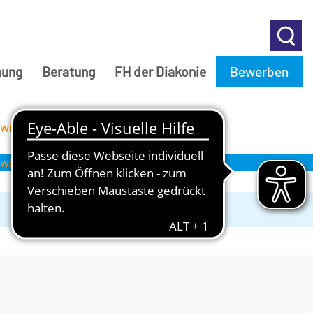
hung
Beratung
FH der Diakonie
Bewerben
ewiesen!
ewiesen!