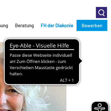
hung
Beratung
FH der Diakonie
Bewerben