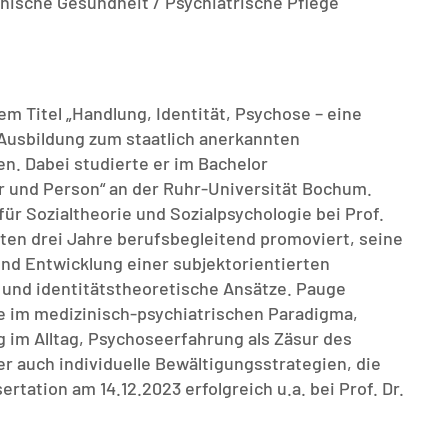
chische Gesundheit / Psychiatrische Pflege
m Titel „Handlung, Identität, Psychose – eine
Ausbildung zum staatlich anerkannten
en. Dabei studierte er im Bachelor
ur und Person“ an der Ruhr-Universität Bochum.
r Sozialtheorie und Sozialpsychologie bei Prof.
sten drei Jahre berufsbegleitend promoviert, seine
und Entwicklung einer subjektorientierten
e und identitätstheoretische Ansätze. Pauge
ie im medizinisch-psychiatrischen Paradigma,
g im Alltag, Psychoseerfahrung als Zäsur des
 auch individuelle Bewältigungsstrategien, die
tation am 14.12.2023 erfolgreich u.a. bei Prof. Dr.