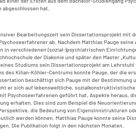
 als einer der Ersten aus dem Bachelor-Studiengang Psy
h abgeschlossen hat.
nsiver Bearbeitungszeit sein Dissertationsprojekt mit de
 Psychoseerfahrener ab. Nachdem Matthias Pauge seine 
n in verschiedenen (sozial-)psychiatrischen Einrichtung
achhochschule der Diakonie und später den Master „Kult
ines Studiums sein Dissertationsprojekt am Lehrstuhl fü
ums des Kilian-Köhler-Centrums konnte Pauge, der die er
issertation beschäftigt sich Pauge mit der Bestimmung 
t er sich auf lebensweltliche, sozialkonstruktivistisch
r mit Psychoseerfahrenen geführt hat, Aspekte heraus, d
ung erhalten. Dies sind zum Beispiel die Neuorientierun
erspektive, die Bedeutung von Eigensinnstrukturen oder
utlich werden können. Matthias Pauge konnte seine Disser
igen. Die Publikation folgt in den nächsten Monaten.