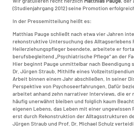
Wir gratulieren recht herzlich
Matthias Pauge
, der
(Studienjahrgang 2012) seine Promotion erfolgreic
In der Pressemitteilung heißt es:
Matthias Pauge schließt nach etwa vier Jahren inte
rekonstruktive Untersuchung des Alltagserlebens
Heilerziehungspfleger beendete, arbeitete er forta
berufsbegleitend „Psychiatrische Pflege“ an der F
Hier beginnt Pauge unmittelbar nach Beendigung se
Dr. Jürgen Straub. Mithilfe eines Vollzeitstipendi
Arbeit binnen einem Jahr abschließen. In seiner D
Perspektive von Psychoseerfahrungen. Dafür bezieh
arbeitet anhand zehn narrativer Interviews, die e
häufig unerwähnt bleiben und folglich kaum Beacht
eigenen Lebens, das Leben mit einer ungewissen P
erst durch Rekonstruktion der Alltagsstrukturen de
Jürgen Straub und Prof. Dr. Michael Schulz verteid