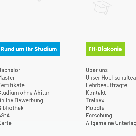
Rund um Ihr Studium
FH-Diakonie
Bachelor
Über uns
Master
Unser Hochschulte
Zertifikate
Lehrbeauftragte
Studium ohne Abitur
Kontakt
Online Bewerbung
Trainex
Bibliothek
Moodle
AStA
Forschung
Karte
Allgemeine Unterla