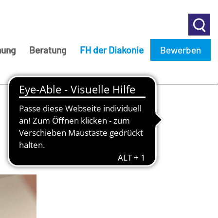
hung
Beratung
FH der Diakonie
Bewerben